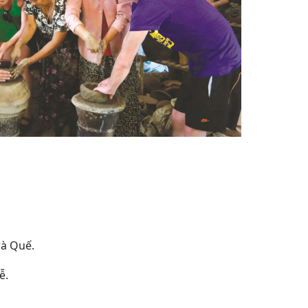
rà Quế.
ễ.