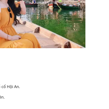
 cổ Hội An.
ền.