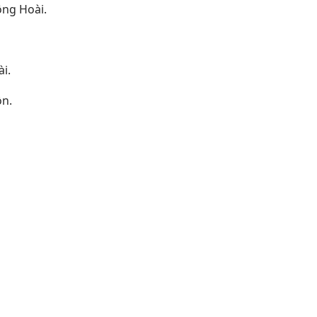
ông Hoài.
i.
ồn.