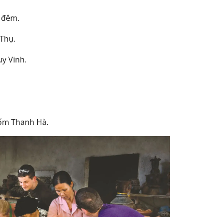
 đêm.
Thụ.
uy Vinh.
gốm Thanh Hà.