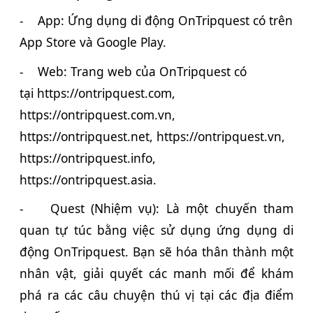
-
App: Ứng dụng di động
OnTripquest
có trên
App Store và Google Play.
-
Web: Trang web của
OnTripquest
có
tại
https://o
ntripquest.com
,
https://o
ntripquest.com
.vn,
https://o
ntripquest.
net, https://o
ntripquest.
vn,
https://o
ntripquest.
info,
https://o
ntripquest.
asia.
-
Quest (Nhiệm vụ): Là một chuyến tham
quan tự túc bằng việc sử dụng ứng dụng di
động OnTripquest. Bạn sẽ hóa thân thành một
nhân vật, giải quyết các manh mối để khám
phá ra các câu chuyện thú vị tại các địa điểm