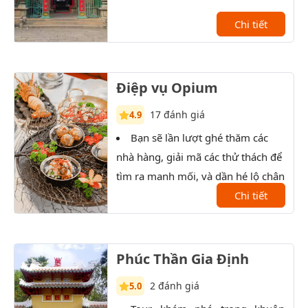
Chi tiết
Điệp vụ Opium
17 đánh giá
4.9
Bạn sẽ lần lượt ghé thăm các
T
nhà hàng, giải mã các thử thách để
xưởn
tìm ra manh mối, và dần hé lộ chân
tướng của nhân vật bí ẩn.
Chi tiết
Phúc Thần Gia Định
2 đánh giá
5.0