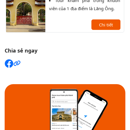
Tour khám phá trong khuôn
P
viên của 1 địa điểm là Lăng Ông.
lịch
kiến
Chi tiết
Chia sẻ ngay