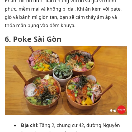
Phần thịt bò được xào chung với bơ và gia vị thơm
phức, mềm mại và không bị dai. Khi ăn kèm với pate,
giò và bánh mì giòn tan, bạn sẽ cảm thấy ấm áp và
thỏa mãn bụng vào đêm khuya.
6. Poke Sài Gòn
Địa chỉ
: Tầng 2, chung cư 42, đường Nguyễn