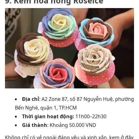
9. Kem hoa hồng Roseice
Địa chỉ
: A2 Zone 87, số 87 Nguyễn Huệ, phường
Bến Nghé, quận 1, TP.HCM
Thời gian hoạt động:
11h00–22h30
Giá thành
: Khoảng 50.000 VND
Không chỉ có vẻ ngoài đáng yêu và xinh xắn, kem ở đây