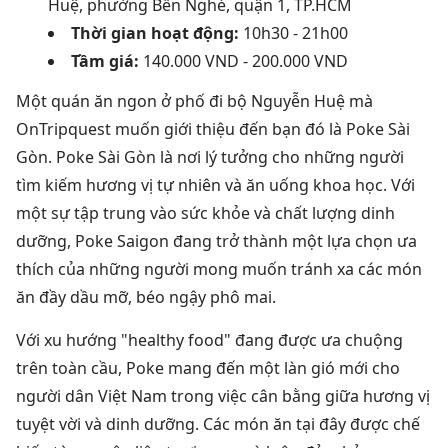
Huệ, phường Bến Nghé, quận 1, TP.HCM
Thời gian hoạt động:
10h30 - 21h00
Tầm giá:
140.000 VND - 200.000 VND
Một quán ăn ngon ở phố đi bộ Nguyễn Huệ mà
OnTripquest muốn giới thiệu đến bạn đó là Poke Sài
Gòn.
Poke Sài Gòn
là nơi lý tưởng cho những người
tìm kiếm hương vị tự nhiên và ăn uống khoa học. Với
một sự tập trung vào sức khỏe và chất lượng dinh
dưỡng, Poke Saigon đang trở thành một lựa chọn ưa
thích của những người mong muốn tránh xa các món
ăn đầy dầu mỡ, béo ngậy phô mai.
Với xu hướng "healthy food" đang được ưa chuộng
trên toàn cầu, Poke mang đến một làn gió mới cho
người dân Việt Nam trong việc cân bằng giữa hương vị
tuyệt vời và dinh dưỡng. Các món ăn tại đây được chế