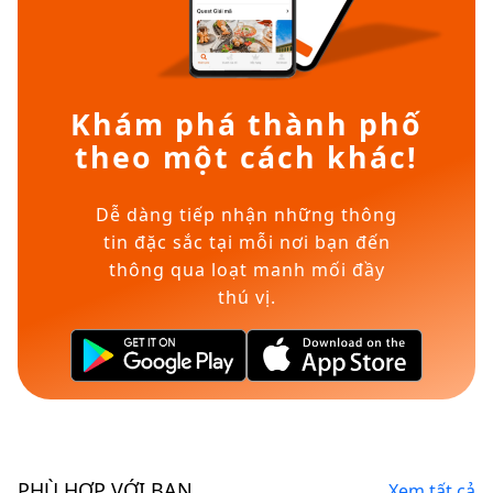
Khám phá thành phố
theo một cách khác!
Dễ dàng tiếp nhận những thông
tin đặc sắc tại mỗi nơi bạn đến
thông qua loạt manh mối đầy
thú vị.
PHÙ HỢP VỚI BẠN
Xem tất cả