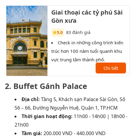
Giai thoại các tỷ phú Sài
Gòn xưa
83 đánh giá
5.0
Check in những công trình kiến
T
trúc hơn 100 năm tuổi quanh khu
Sài 
vực trung tâm thành phố.
XX.
Chi tiết
2.
Buffet Gánh Palace
Địa chỉ:
Tầng 5, Khách sạn Palace Sài Gòn, Số
56 – 66, Đường Nguyễn Huệ, Quận 1, TP.HCM
Thời gian hoạt động:
11h00 - 14h00 | 18h00 -
21h00
Tầm giá:
200.000 VND - 440.000 VND