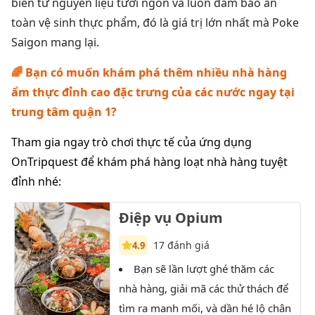
biến từ nguyên liệu tươi ngon và luôn đảm bảo an
toàn vệ sinh thực phẩm, đó là giá trị lớn nhất mà Poke
Saigon mang lại.
🌈 Bạn có muốn khám phá thêm nhiều nhà hàng
ẩm thực đỉnh cao đặc trưng của các nước ngay tại
trung tâm quận 1?
Tham gia ngay trò chơi thực tế của ứng dụng
OnTripquest để khám phá hàng loạt nhà hàng tuyệt
đỉnh nhé:
Điệp vụ Opium
17 đánh giá
4.9
Bạn sẽ lần lượt ghé thăm các
T
nhà hàng, giải mã các thử thách để
xưởn
tìm ra manh mối, và dần hé lộ chân