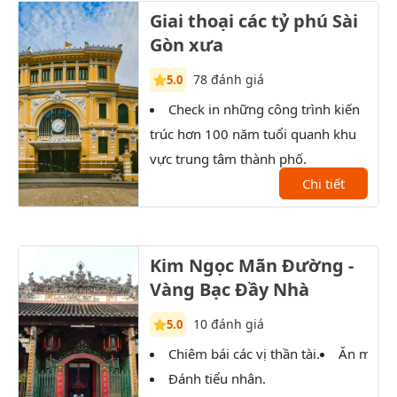
Giai thoại các tỷ phú Sài
Gòn xưa
78 đánh giá
5.0
Check in những công trình kiến
T
trúc hơn 100 năm tuổi quanh khu
Sài 
vực trung tâm thành phố.
XX.
Chi tiết
Kim Ngọc Mãn Đường -
Vàng Bạc Đầy Nhà
10 đánh giá
5.0
Chiêm bái các vị thần tài.
Ăn món 
Đánh tiểu nhân.