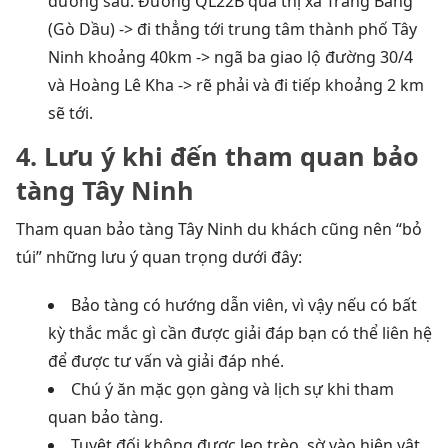
đường sau: Đường QL22B qua thị xã Trảng Bàng
(Gò Dầu) -> đi thẳng tới trung tâm thành phố Tây
Ninh khoảng 40km -> ngã ba giao lộ đường 30/4
và Hoàng Lê Kha -> rẽ phải và đi tiếp khoảng 2 km
sẽ tới.
4. Lưu ý khi đến tham quan bảo
tàng Tây Ninh
Tham quan bảo tàng Tây Ninh du khách cũng nên “bỏ
túi” những lưu ý quan trọng dưới đây:
Bảo tàng có hướng dẫn viên, vì vậy nếu có bất
kỳ thắc mắc gì cần được giải đáp bạn có thể liên hệ
để được tư vấn và giải đáp nhé.
Chú ý ăn mặc gọn gàng và lịch sự khi tham
quan bảo tàng.
Tuyệt đối không được leo trèo, sờ vào hiện vật