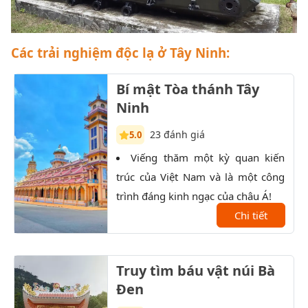
Các trải nghiệm độc lạ ở Tây Ninh:
Bí mật Tòa thánh Tây
Ninh
23 đánh giá
5.0
Viếng thăm một kỳ quan kiến
K
trúc của Việt Nam và là một công
trọn
trình đáng kinh ngạc của châu Á!
Đất 
Chi tiết
sau 
Truy tìm báu vật núi Bà
Đen