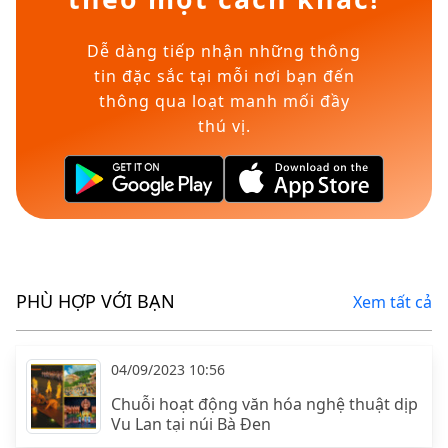
Dễ dàng tiếp nhận những thông
tin đặc sắc tại mỗi nơi bạn đến
thông qua loạt manh mối đầy
thú vị.
PHÙ HỢP VỚI BẠN
Xem tất cả
04/09/2023 10:56
Chuỗi hoạt động văn hóa nghệ thuật dịp
Vu Lan tại núi Bà Đen