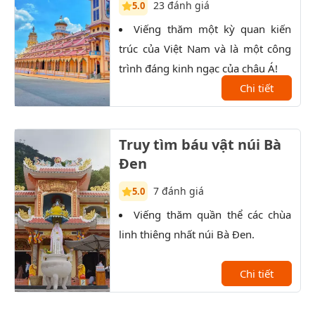
23 đánh giá
5.0
Viếng thăm một kỳ quan kiến
K
trúc của Việt Nam và là một công
trọn
trình đáng kinh ngạc của châu Á!
Đất 
Chi tiết
sau 
Truy tìm báu vật núi Bà
Đen
7 đánh giá
5.0
Viếng thăm quần thể các chùa
T
linh thiêng nhất núi Bà Đen.
qua 
bái 
Chi tiết