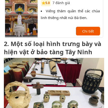
7 đánh giá
5.0
Viếng thăm quần thể các chùa
T
linh thiêng nhất núi Bà Đen.
qua 
bái 
Chi tiết
2. Một số loại hình trưng bày và
hiện vật ở bảo tàng Tây Ninh