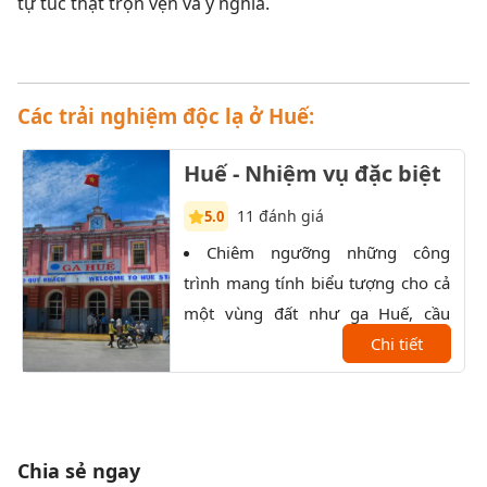
tự túc thật trọn vẹn và ý nghĩa.
Các trải nghiệm độc lạ ở Huế:
Huế - Nhiệm vụ đặc biệt
11 đánh giá
5.0
Chiêm ngưỡng những công
C
trình mang tính biểu tượng cho cả
Chap
một vùng đất như ga Huế, cầu
bình
Trường Tiền, trường Quốc Học,...
Chi tiết
ẩm t
lên 
Chia sẻ ngay