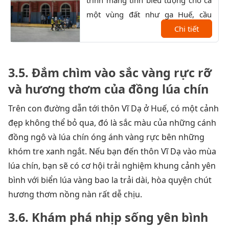
một vùng đất như ga Huế, cầu
bình
Trường Tiền, trường Quốc Học,...
Chi tiết
ẩm t
lên 
3.5. Đắm chìm vào sắc vàng rực rỡ
và hương thơm của đồng lúa chín
Trên con đường dẫn tới thôn Vĩ Dạ ở Huế, có một cảnh
đẹp không thể bỏ qua, đó là sắc màu của những cánh
đồng ngô và lúa chín óng ánh vàng rực bên những
khóm tre xanh ngắt. Nếu bạn đến thôn Vĩ Dạ vào mùa
lúa chín, bạn sẽ có cơ hội trải nghiệm khung cảnh yên
bình với biển lúa vàng bao la trải dài, hòa quyện chút
hương thơm nồng nàn rất dễ chịu.
3.6. Khám phá nhịp sống yên bình