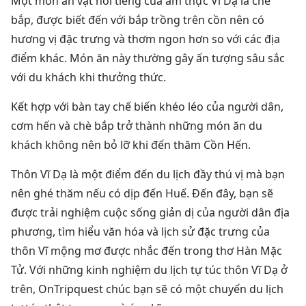
Một món ăn vặt nổi tiếng của ẩm thực Vĩ Dạ là chè
bắp, được biết đến với bắp trồng trên cồn nên có
hương vị đặc trưng và thơm ngon hơn so với các địa
điểm khác. Món ăn này thường gây ấn tượng sâu sắc
với du khách khi thưởng thức.
Kết hợp với bàn tay chế biến khéo léo của người dân,
cơm hến và chè bắp trở thành những món ăn du
khách không nên bỏ lỡ khi đến thăm Cồn Hến.
Thôn Vĩ Dạ là một điểm đến du lịch đầy thú vị mà bạn
nên ghé thăm nếu có dịp đến Huế. Đến đây, bạn sẽ
được trải nghiệm cuộc sống giản dị của người dân địa
phương, tìm hiểu văn hóa và lịch sử đặc trưng của
thôn Vĩ mộng mơ được nhắc đến trong thơ Hàn Mặc
Tử. Với những kinh nghiệm du lịch tự túc thôn Vĩ Dạ ở
trên, OnTripquest chúc bạn sẽ có một chuyến du lịch