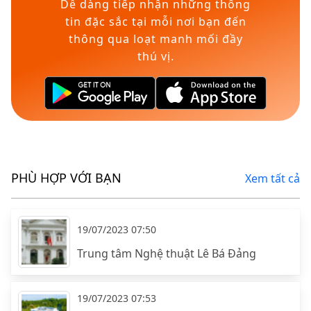
Dễ dàng tiếp nhận những thông
tin đặc sắc tại mỗi nơi bạn đến
thông qua loạt manh mối đầy
thú vị.
PHÙ HỢP VỚI BẠN
Xem tất cả
19/07/2023 07:50
Trung tâm Nghệ thuật Lê Bá Đảng
19/07/2023 07:53