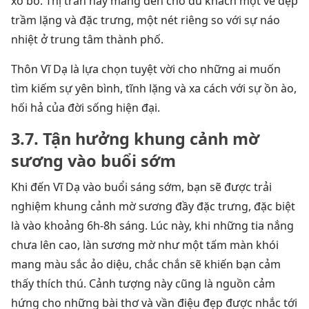
xô bồ. Thị trấn này mang đến cho du khách một vẻ đẹp
trầm lặng và đặc trưng, một nét riêng so với sự náo
nhiệt ở trung tâm thành phố.
Thôn Vĩ Dạ là lựa chọn tuyệt vời cho những ai muốn
tìm kiếm sự yên bình, tĩnh lặng và xa cách với sự ồn ào,
hối hả của đời sống hiện đại.
3.7. Tận hưởng khung cảnh mờ
sương vào buổi sớm
Khi đến Vĩ Dạ vào buổi sáng sớm, bạn sẽ được trải
nghiệm khung cảnh mờ sương đầy đặc trưng, đặc biệt
là vào khoảng 6h-8h sáng. Lúc này, khi những tia nắng
chưa lên cao, làn sương mờ như một tấm màn khói
mang màu sắc ảo diệu, chắc chắn sẽ khiến bạn cảm
thấy thích thú. Cảnh tượng này cũng là nguồn cảm
hứng cho những bài thơ và vần điệu đẹp được nhắc tới