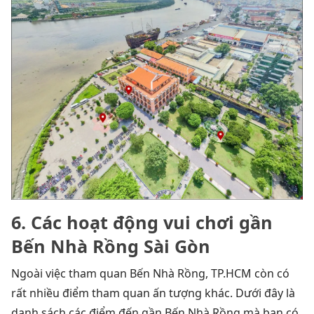
6. Các hoạt động vui chơi gần
Bến Nhà Rồng Sài Gòn
Ngoài việc tham quan Bến Nhà Rồng, TP.HCM còn có
rất nhiều điểm tham quan ấn tượng khác. Dưới đây là
danh sách các điểm đến gần Bến Nhà Rồng mà bạn có