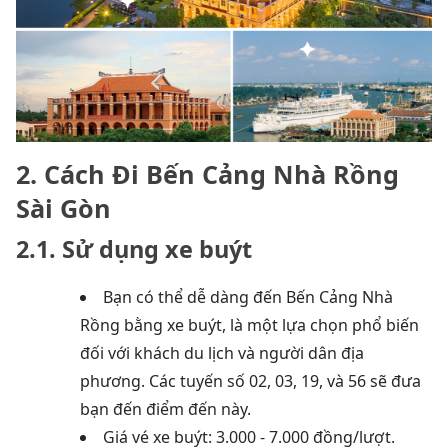
2. Cách Đi Bến Cảng Nhà Rồng
Sài Gòn
2.1. Sử dụng xe buýt
Bạn có thể dễ dàng đến Bến Cảng Nhà
Rồng bằng xe buýt, là một lựa chọn phổ biến
đối với khách du lịch và người dân địa
phương. Các tuyến số 02, 03, 19, và 56 sẽ đưa
bạn đến điểm đến này.
Giá vé xe buýt: 3.000 - 7.000 đồng/lượt.