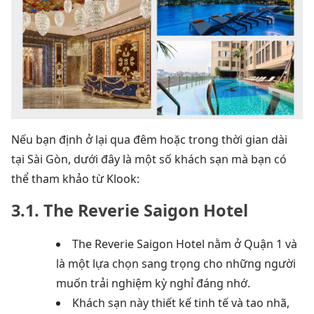
Nếu bạn định ở lại qua đêm hoặc trong thời gian dài
tại Sài Gòn, dưới đây là một số khách sạn mà bạn có
thể tham khảo từ Klook:
3.1. The Reverie Saigon Hotel
The Reverie Saigon Hotel nằm ở Quận 1 và
là một lựa chọn sang trọng cho những người
muốn trải nghiệm kỳ nghỉ đáng nhớ.
Khách sạn này thiết kế tinh tế và tao nhã,