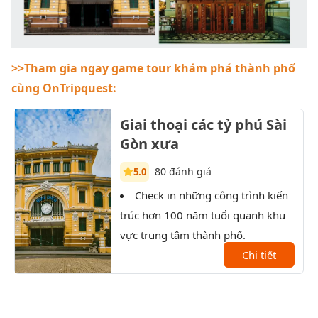
>>Tham gia ngay game tour khám phá thành phố
cùng OnTripquest:
Giai thoại các tỷ phú Sài
Gòn xưa
80 đánh giá
5.0
Check in những công trình kiến
T
trúc hơn 100 năm tuổi quanh khu
Sài 
vực trung tâm thành phố.
XX.
Chi tiết