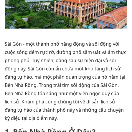
Sài Gòn - một thành phố năng động và sôi động với
cuộc sống đêm rực rỡ, đường phố sầm uất và ẩm thực
phong phú. Tuy nhiên, đằng sau sự hiện đại và sôi
động này, Sài Gòn còn ẩn chứa một kho tàng lịch sử
đáng tự hào, mà một phần quan trọng của nó nằm tại
Bến Nhà Rồng. Trong trái tim sôi động của Sài Gòn,
Bến Nhà Rồng tỏa sáng như một viên ngọc quý của
lịch sử. Khám phá cùng chúng tôi về di sản lịch sử
đáng tự hào của thành phố này và những câu chuyện
kỳ diệu tại địa điểm này.
1. Bến Nhà Rồng Ở Đâu?