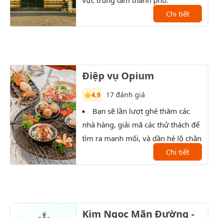
vực trung tâm thành phố.
XX.
Chi tiết
Điệp vụ Opium
17 đánh giá
4.9
Bạn sẽ lần lượt ghé thăm các
T
nhà hàng, giải mã các thử thách để
xưởn
tìm ra manh mối, và dần hé lộ chân
tướng của nhân vật bí ẩn.
Chi tiết
Kim Ngọc Mãn Đường -