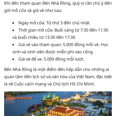
Khi đến tham quan Bến Nhà Rồng, quý vị cần chú ý đến
giờ mở cửa và giá vé như sau:
Ngày mở cửa: Từ thứ 3 đến chủ nhật.
Thời gian mở cửa: Buổi sáng từ 7:30 đến 11:30
và buổi chiều từ 13:30 đến 17:30.
Giá vé vào tham quan: 5.000 đồng mỗi vé. Học
sinh và sinh viên được miễn phí vào cổng.
Giá vé để xe: 5.000 đồng mỗi lượt.
Bến Nhà Rồng là một điểm đến hấp dẫn cho những ai
quan tâm đến lịch sử và văn hóa của Việt Nam, đặc biệt
là về Cuộc cách mạng và Chủ tịch Hồ Chí Minh.