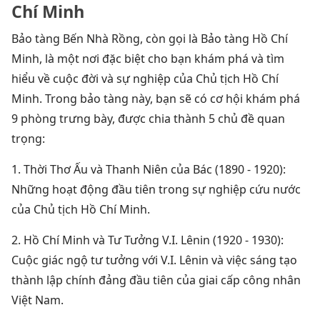
Chí Minh
Bảo tàng Bến Nhà Rồng, còn gọi là Bảo tàng Hồ Chí
Minh, là một nơi đặc biệt cho bạn khám phá và tìm
hiểu về cuộc đời và sự nghiệp của Chủ tịch Hồ Chí
Minh. Trong bảo tàng này, bạn sẽ có cơ hội khám phá
9 phòng trưng bày, được chia thành 5 chủ đề quan
trọng:
1. Thời Thơ Ấu và Thanh Niên của Bác (1890 - 1920):
Những hoạt động đầu tiên trong sự nghiệp cứu nước
của Chủ tịch Hồ Chí Minh.
2. Hồ Chí Minh và Tư Tưởng V.I. Lênin (1920 - 1930):
Cuộc giác ngộ tư tưởng với V.I. Lênin và việc sáng tạo
thành lập chính đảng đầu tiên của giai cấp công nhân
Việt Nam.