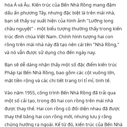
hóa Á và Âu. Kiến trúc của Bến Nhà Rồng mang đậm
dấu ấn phương Tây, nhưng đặc biệt là trên mái nhà,
bạn sẽ thấy sự xuất hiện của hình ảnh "Lưỡng long
chầu nguyệt" - một biểu tượng thường thấy trong kiến
trúc đình chùa Việt Nam. Chính hình tượng hai con
rồng trên mái nhà này đã tạo nên cái tên "Nhà Rồng,"
và nó vẫn được sử dụng cho đến ngày nay.
Bạn sẽ dễ dàng nhận thấy một số đặc điểm kiến trúc
Pháp tại Bến Nhà Rồng, bao gồm các cột vuông lớn,
mặt tiền rộng và các chi tiết trang trí tỉ mỉ, tinh tế.
Vào năm 1955, công trình Bến Nhà Rồng đã trải qua
một số cải tạo, trong đó hai con rồng trên mái nhà
được thay thế. Hai con rồng cũ đối diện nhau đã được
thay thế bằng hai con rồng mới, nhưng lưu ý rằng
chúng hướng ra ngoài. Kể từ đó, kiến trúc của Bến Nhà