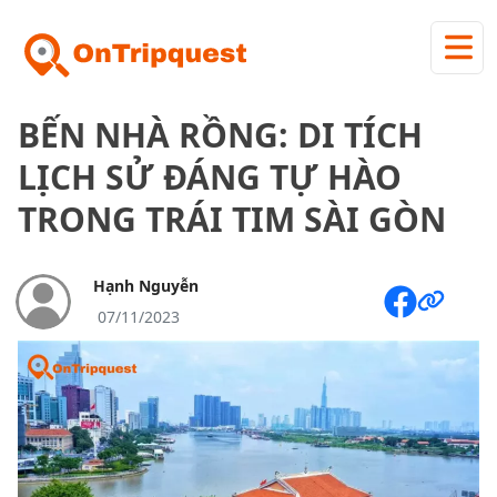
BẾN NHÀ RỒNG: DI TÍCH
LỊCH SỬ ĐÁNG TỰ HÀO
TRONG TRÁI TIM SÀI GÒN
Hạnh Nguyễn
07/11/2023