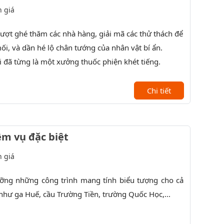
 giá
lượt ghé thăm các nhà hàng, giải mã các thử thách để
Đến thăm
i, và dần hé lộ chân tướng của nhân vật bí ẩn.
Viếng th
 đã từng là một xưởng thuốc phiện khét tiếng.
Chi tiết
ệm vụ đặc biệt
 giá
ng những công trình mang tính biểu tượng cho cả
Check i
như ga Huế, cầu Trường Tiền, trường Quốc Học,...
bình chọn l
khi lên thi