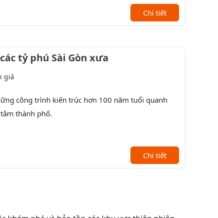
Chi tiết
 các tỷ phú Sài Gòn xưa
 giá
hững công trình kiến trúc hơn 100 năm tuổi quanh
Tìm hiểu
 tâm thành phố.
- XX.
Lắng đọn
Chi tiết