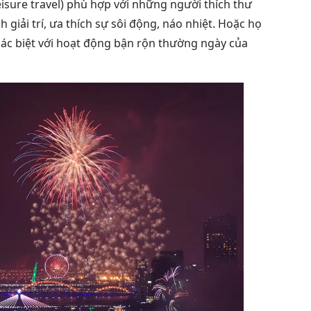
Leisure travel) phù hợp với những người thích thư
 giải trí, ưa thích sự sôi động, náo nhiệt. Hoặc họ
ác biệt với hoạt động bận rộn thường ngày của