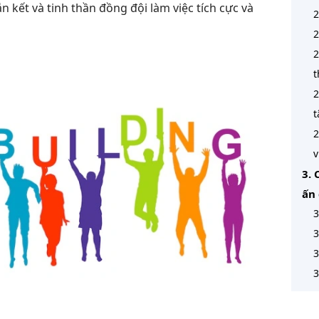
n kết và tinh thần đồng đội
làm việc tích cực và
2
2
2
t
2
t
2
v
3. 
ấn 
3
3
3
3
4. 
te