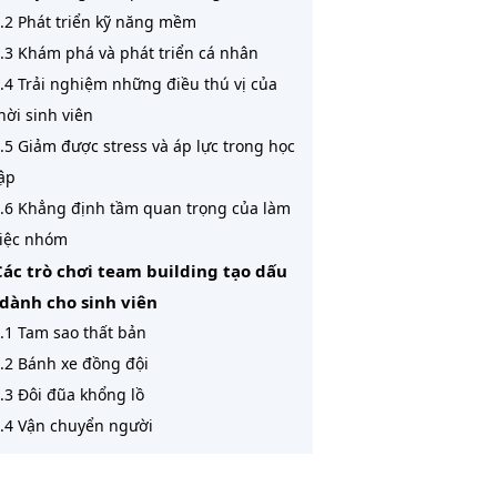
.2 Phát triển kỹ năng mềm
.3 Khám phá và phát triển cá nhân
.4 Trải nghiệm những điều thú vị của
hời sinh viên
.5 Giảm được stress và áp lực trong học
ập
.6 Khẳng định tầm quan trọng của làm
iệc nhóm
Các trò chơi team building tạo dấu
dành cho sinh viên
.1 Tam sao thất bản
.2 Bánh xe đồng đội
.3 Đôi đũa khổng lồ
.4 Vận chuyển người
Hiệu quả đạt được khi tham gia
am building