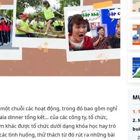
MỤ
à một chuỗi các hoạt động, trong đó bao gồm nghỉ
1. 
gala dinner tổng kết… của các công ty, tổ chức,
2. 
óm khác
được tổ chức dưới dạng khóa học hay trò
bui
các tình huống, thử thách từ đó rút ra những bài
2