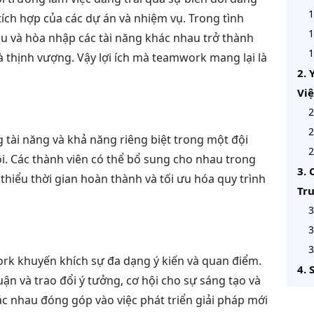
1
 tích hợp của các dự án và nhiệm vụ. Trong tình
1
au và hòa nhập các tài năng khác nhau trở thành
1
à thịnh vượng. Vậy lợi ích mà teamwork mang lại là
2. 
Vi
2
2
 tài năng và khả năng riêng biệt trong một đội
2
ội. Các thành viên có thể bổ sung cho nhau trong
3. 
thiểu thời gian hoàn thành và tối ưu hóa quy trình
Tr
3
3
3
rk khuyến khích sự đa dạng ý kiến và quan điểm.
4.
ận và trao đổi ý tưởng, cơ hội cho sự sáng tạo và
Th
c nhau đóng góp vào việc phát triển giải pháp mới
4