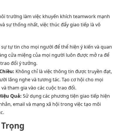
 môi trường làm việc khuyến khích teamwork mạnh
và sự thống nhất, việc thúc đẩy giao tiếp là vô
sự tự tin cho mọi người để thể hiện ý kiến và quan
ằng cửa miệng của mọi người luôn được mở ra để
 trao đổi ý tưởng.
Chiều:
Không chỉ là việc thông tin được truyền đạt,
ời lắng nghe và tương tác. Tạo cơ hội cho mọi
và tham gia vào các cuộc trao đổi.
Hiệu Quả:
Sử dụng các phương tiện giao tiếp hiện
 nhắn, email và mạng xã hội trong việc tạo môi
c.
 Trọng