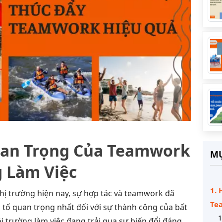
uan Trọng Của Teamwork
MỤ
 Làm Việc
1.
thị trường hiện nay, sự hợp tác và teamwork đã
Te
tố quan trọng nhất đối với sự thành công của bất
1
 trường làm việc đang trải qua sự biến đổi đáng