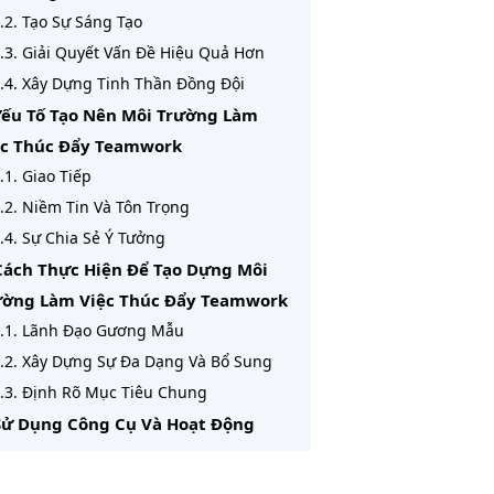
.2. Tạo Sự Sáng Tạo
.3. Giải Quyết Vấn Đề Hiệu Quả Hơn
.4. Xây Dựng Tinh Thần Đồng Đội
Yếu Tố Tạo Nên Môi Trường Làm
ệc Thúc Đẩy Teamwork
.1. Giao Tiếp
.2. Niềm Tin Và Tôn Trọng
.4. Sự Chia Sẻ Ý Tưởng
Cách Thực Hiện Để Tạo Dựng Môi
ường Làm Việc Thúc Đẩy Teamwork
.1. Lãnh Đạo Gương Mẫu
.2. Xây Dựng Sự Đa Dạng Và Bổ Sung
.3. Định Rõ Mục Tiêu Chung
 Sử Dụng Công Cụ Và Hoạt Động
úc Đẩy Teamwork
.1. Team Building Offline Và Online