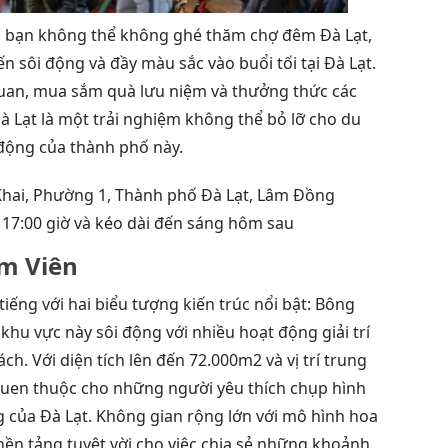
4
t, bạn không thể không ghé thăm chợ đêm Đà Lạt,
4
n sôi động và đầy màu sắc vào buổi tối tại Đà Lạt.
4
 quan, mua sắm quà lưu niệm và thưởng thức các
4
 Lạt là một trải nghiệm không thể bỏ lỡ cho du
4
động của thành phố này.
B
5. 
Khai, Phường 1, Thành phố Đà Lạt, Lâm Đồng
Lạt
17:00 giờ và kéo dài đến sáng hôm sau
5
âm Viên
5
6. 
iếng với hai biểu tượng kiến trúc nổi bật: Bông
6
 khu vực này sôi động với nhiều hoạt động giải trí
6
ch. Với diện tích lên đến 72.000m2 và vị trí trung
7. 
quen thuộc cho những người yêu thích chụp hình
8. 
g của Đà Lạt. Không gian rộng lớn với mô hình hoa
cần
nền tảng tuyệt vời cho việc chia sẻ những khoảnh