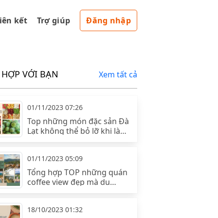
liên kết
Trợ giúp
Đăng nhập
 HỢP VỚI BẠN
Xem tất cả
01/11/2023 07:26
Top những món đặc sản Đà
Lạt không thể bỏ lỡ khi làm
quà
01/11/2023 05:09
Tổng hợp TOP những quán
coffee view đẹp mà du
khách không thể bỏ lỡ khi
đặt chân đến Đà Lạt
18/10/2023 01:32