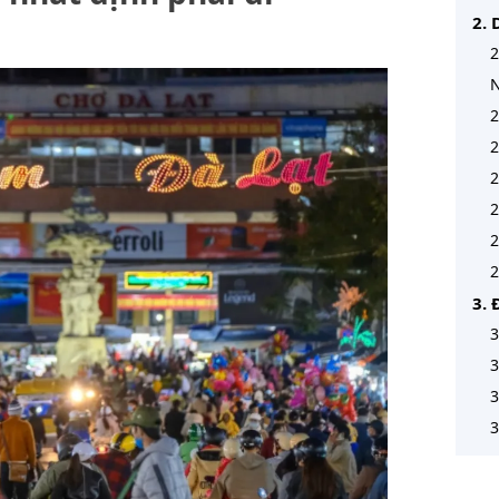
2. 
2
2
2
2
2
2
2
3. 
3
3
3
3
4. 
đến