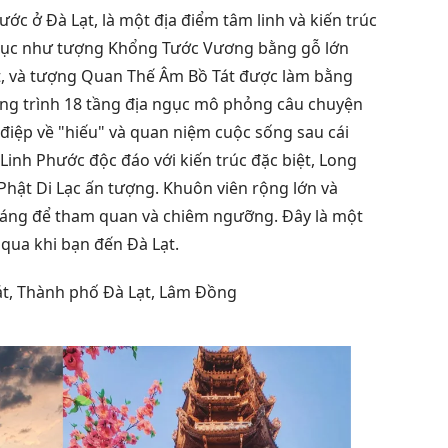
ước ở Đà Lạt, là một địa điểm tâm linh và kiến trúc
ỷ lục như tượng Khổng Tước Vương bằng gỗ lớn
t, và tượng Quan Thế Âm Bồ Tát được làm bằng
công trình 18 tầng địa ngục mô phỏng câu chuyện
điệp về "hiếu" và quan niệm cuộc sống sau cái
Linh Phước độc đáo với kiến trúc đặc biệt, Long
 Phật Di Lạc ấn tượng. Khuôn viên rộng lớn và
 đáng để tham quan và chiêm ngưỡng. Đây là một
qua khi bạn đến Đà Lạt.
Mát, Thành phố Đà Lạt, Lâm Đồng