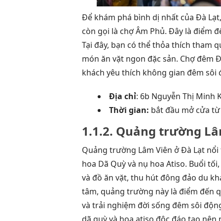
Để khám phá bình dị nhất của Đà Lạ
còn gọi là chợ Âm Phủ. Đây là điểm đế
Tại đây, bạn có thể thỏa thích tham
món ăn vặt ngon đặc sản. Chợ đêm Đà
khách yêu thích không gian đêm sôi 
Địa chỉ
: 6b Nguyễn Thị Minh 
Thời gian:
bắt đầu mở cửa từ 
1.1.2. Quảng trường L
Quảng trường Lâm Viên ở Đà Lạt nổi t
hoa Dã Quỳ và nụ hoa Atiso. Buổi tối,
và đồ ăn vặt, thu hút đông đảo du khá
tâm, quảng trường này là điểm đến 
và trải nghiệm đời sống đêm sôi độn
dã quỳ và hoa atiso độc đáo tạo nên 