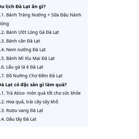
Du lịch Đà Lạt ăn gì?
.1. Bánh Tráng Nướng + Sữa Đậu Nành
Nóng
.2. Bánh Ướt Lòng Gà Đà Lạt
.3. Bánh căn Đà Lạt
.4. Nem nướng Đà Lạt
.5. Bánh Mì Xíu Mại Đà Lạt
.6. Lẩu gà lá é Đà Lạt
.7. Đồ Nướng Chợ Đêm Đà Lạt
Đà Lạt có đặc sản gì làm quà?
.1. Trà Atiso- món quà tốt cho sức khỏe
.2. Hoa quả, trái cây sấy khô
.3. Rượu vang Đà Lạt
.4. Dâu tây Đà Lạt
Một số nơi ở bạn nên tham khảo khi
 Đà Lạt