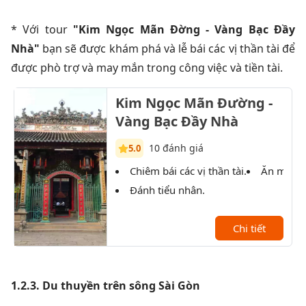
* Với tour
"Kim Ngọc Mãn Đờng - Vàng Bạc Đầy
Nhà"
bạn sẽ được khám phá và lễ bái các vị thần tài để
được phò trợ và may mắn trong công việc và tiền tài.
Kim Ngọc Mãn Đường -
Vàng Bạc Đầy Nhà
10 đánh giá
5.0
Chiêm bái các vị thần tài.
Ăn món 
Đánh tiểu nhân.
Chi tiết
1.2.3. Du thuyền trên sông Sài Gòn