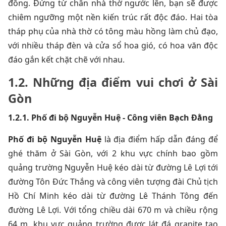
đồng. Đứng từ chân nhà thờ ngước lên, bạn sẽ được
chiêm ngưỡng một nền kiến trúc rất độc đáo. Hai tòa
tháp phụ của nhà thờ có tông màu hồng làm chủ đạo,
với nhiều tháp đèn và cửa sổ hoa gió, có hoa văn độc
đáo gắn kết chặt chẽ với nhau.
1.2. Những địa điểm vui chơi ở Sài
Gòn
1.2.1. Phố đi bộ Nguyễn Huệ - Công viên Bạch Đằng
Phố đi bộ Nguyễn Huệ
là địa điểm hấp dẫn đáng để
ghé thăm ở Sài Gòn, với 2 khu vực chính bao gồm
quảng trường Nguyễn Huệ kéo dài từ đường Lê Lợi tới
đường Tôn Đức Thắng và công viên tượng đài Chủ tịch
Hồ Chí Minh kéo dài từ đường Lê Thánh Tông đến
đường Lê Lợi. Với tổng chiều dài 670 m và chiều rộng
64 m, khu vực quảng trường được lát đá granite tạo