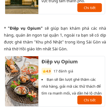
vực trung tâm thành phố.
XX.
Chi tiết
*
"Điệp vụ Opium"
sẽ giúp bạn khám phá các nhà
hàng, quán ăn ngon tại quận 1, ngoài ra bạn sẽ có dịp
được ghé thăm "Khu phố Nhật" trong lòng Sài Gòn và
nhà thờ Hồi giáo lớn nhất Sài Gòn.
Điệp vụ Opium
17 đánh giá
4.9
Bạn sẽ lần lượt ghé thăm các
T
nhà hàng, giải mã các thử thách để
xưởn
tìm ra manh mối, và dần hé lộ chân
tướng của nhân vật bí ẩn.
Chi tiết