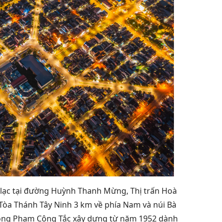
 lạc tại đường Huỳnh Thanh Mừng, Thị trấn Hoà
Tòa Thánh Tây Ninh 3 km về phía Nam và núi Bà
 ông Phạm Công Tắc xây dựng từ năm 1952 dành