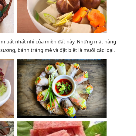
ầm uất nhất nhì của miền đất này. Những mặt hàng
sương, bánh tráng mè và đặt biệt là muối các loại.