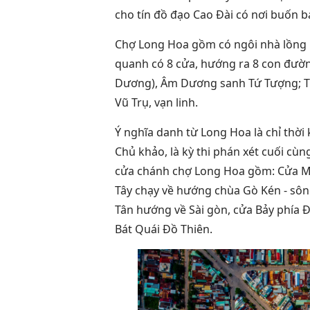
cho tín đồ đạo Cao Đài có nơi buốn b
Chợ Long Hoa gồm có ngôi nhà lồng 
quanh có 8 cửa, hướng ra 8 con đườn
Dương), Âm Dương sanh Tứ Tượng; Tứ
Vũ Trụ, vạn linh.
Ý nghĩa danh từ Long Hoa là chỉ thờ
Chủ khảo, là kỳ thi phán xét cuối cù
cửa chánh chợ Long Hoa gồm: Cửa Mộ
Tây chạy về hướng chùa Gò Kén - sô
Tân hướng về Sài gòn, cửa Bảy phía 
Bát Quái Đồ Thiên.