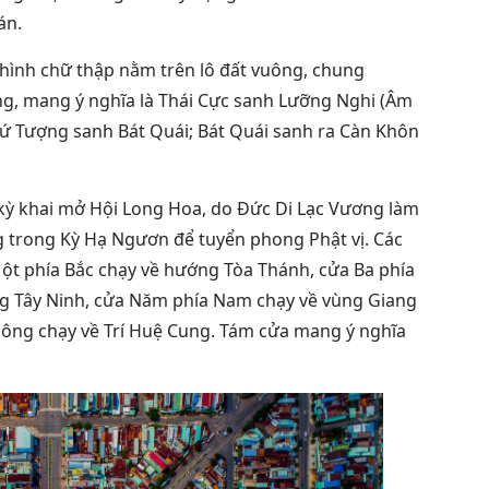
án.
hình chữ thập nằm trên lô đất vuông, chung
g, mang ý nghĩa là Thái Cực sanh Lưỡng Nghi (Âm
 Tượng sanh Bát Quái; Bát Quái sanh ra Càn Khôn
i kỳ khai mở Hội Long Hoa, do Đức Di Lạc Vương làm
ng trong Kỳ Hạ Ngươn để tuyển phong Phật vị. Các
t phía Bắc chạy về hướng Tòa Thánh, cửa Ba phía
ng Tây Ninh, cửa Năm phía Nam chạy về vùng Giang
Đông chạy về Trí Huệ Cung. Tám cửa mang ý nghĩa