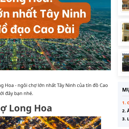
 Hoa - ngôi chợ lớn nhất Tây Ninh của tín đồ Cao
MỤ
ới đây bạn nhé.
1. 
chợ Long Hoa
2.
3. 