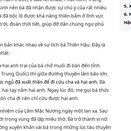
5. 
sinh nên bà đã nhận được sự chú ý của rất nhiều
6. 
 đã bộc lộ được khả năng thiên bẩm ở lĩnh vực
Hậ
trời, đoán thời tiết, giúp đỡ dân chúng ngư phủ
n bản khác nhau về sự tích bà Thiên Hậu. Đây là
nhất:
 hai anh trai của bà chở muối đi bán đến tỉnh
Trung Quốc) thì giữa đường thuyền lâm bão lớn.
 ngủ đã xuất thần để đi cứu cha và hai anh.
Bà
hai tay nắm hai anh. Ngay lúc đó, mẹ gọi bà thức
cuốn cha đi nên chỉ cứu được hai anh.
u nhiệm của Lâm Mặc Nương ngày một lan xa. Sau
ời trong vùng đã lập miếu thờ. Bà trở thành vị nữ
ờng xuyên khấn vái bà trong những lúc tàu thuyền