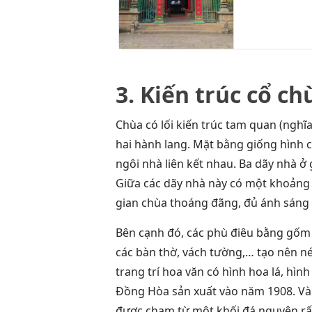
3. Kiến trúc cổ c
Chùa có lối kiến trúc tam quan (nghĩa
hai hành lang. Mặt bằng giống hình c
ngôi nhà liên kết nhau. Ba dãy nhà ở 
Giữa các dãy nhà này có một khoảng tr
gian chùa thoáng đãng, đủ ánh sáng 
Bên cạnh đó, các phù điêu bằng gốm đ
các bàn thờ, vách tường,… tạo nên n
trang trí hoa văn có hình hoa lá, hì
Đồng Hòa sản xuất vào năm 1908. Vào
được chạm từ một khối đá nguyên rấ