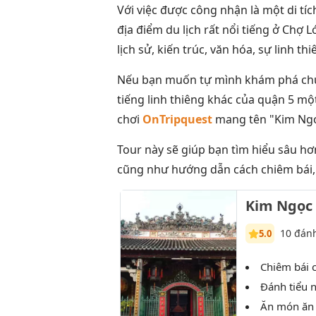
Với việc được công nhận là một di tí
địa điểm du lịch rất nổi tiếng ở Chợ L
lịch sử, kiến trúc, văn hóa, sự linh thiê
Nếu bạn muốn tự mình khám phá chùa
tiếng linh thiêng khác của quận 5 một
chơi
OnTripquest
mang tên "Kim Ng
Tour này sẽ giúp bạn tìm hiểu sâu h
cũng như hướng dẫn cách chiêm bái, h
Kim Ngọc
10 đánh
5.0
Chiêm bái c
Đánh tiểu 
Ăn món ăn