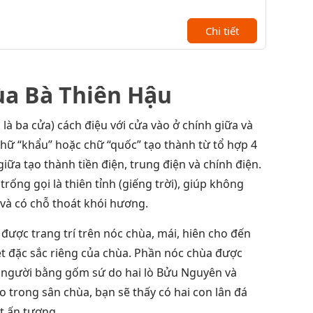
Chi tiết
hùa Bà Thiên Hậu
 là ba cửa) cách điệu với cửa vào ở chính giữa và
hữ “khẩu” hoặc chữ “quốc” tạo thành từ tổ hợp 4
giữa tạo thành tiền điện, trung điện và chính điện.
ống gọi là thiên tỉnh (giếng trời), giúp không
và có chỗ thoát khói hương.
ược trang trí trên nóc chùa, mái, hiên cho đến
ét đặc sắc riêng của chùa. Phần nóc chùa được
nh người bằng gốm sứ do hai lò Bửu Nguyên và
 trong sân chùa, bạn sẽ thấy có hai con lân đá
t ấn tượng.