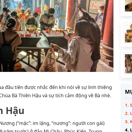
 đầu tiên được nhắc đến khi nói về sự linh thiêng
MỤ
 Chùa Bà Thiên Hậu và sự tích cảm động về Bà nhé.
1. 
ên Hậu
2. 
3. 
Nương (“mặc”: im lặng, “nương”: người con gái)
4. 
9 năm trước) ở đảo Mi Châu, Phúc Kiến, Trung