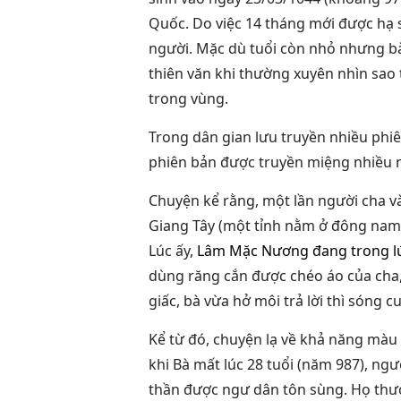
Quốc. Do việc 14 tháng mới được hạ 
người. Mặc dù tuổi còn nhỏ nhưng bà
thiên văn khi thường xuyên nhìn sao 
trong vùng.
Trong dân gian lưu truyền nhiều phiê
phiên bản được truyền miệng nhiều 
Chuyện kể rằng, một lần người cha và
Giang Tây (một tỉnh nằm ở đông nam 
Lúc ấy,
Lâm Mặc Nương đang trong lúc
dùng răng cắn được chéo áo của cha, 
giấc, bà vừa hở môi trả lời thì sóng 
Kể từ đó, chuyện lạ về khả năng mà
khi Bà mất lúc 28 tuổi (năm 987), ngư
thần được ngư dân tôn sùng. Họ thư