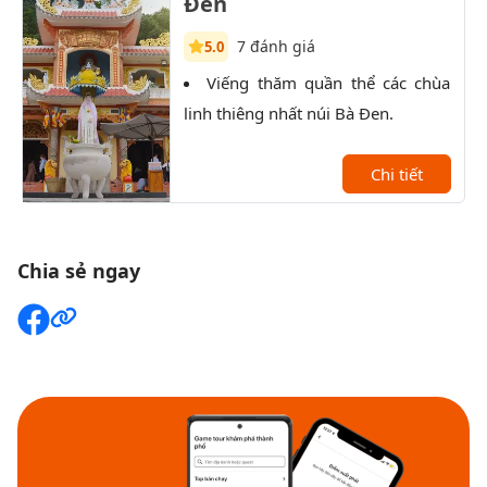
Đen
7 đánh giá
5.0
Viếng thăm quần thể các chùa
T
linh thiêng nhất núi Bà Đen.
qua 
bái 
Chi tiết
Chia sẻ ngay