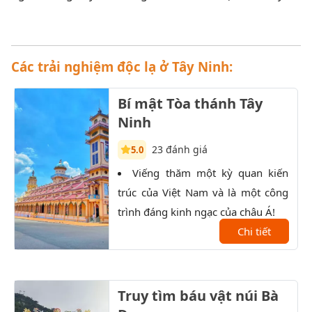
Các trải nghiệm độc lạ ở Tây Ninh:
Bí mật Tòa thánh Tây
Ninh
23 đánh giá
5.0
Viếng thăm một kỳ quan kiến
K
trúc của Việt Nam và là một công
trọn
trình đáng kinh ngạc của châu Á!
Đất 
Chi tiết
sau 
Truy tìm báu vật núi Bà