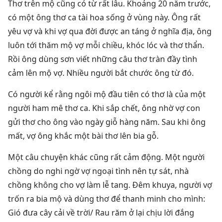
Thơ trên mộ cũng có từ rất lâu. Khoảng 20 năm trước,
có một ông thơ ca tài hoa sống ở vùng này. Ông rất
yêu vợ và khi vợ qua đời được an táng ở nghĩa địa, ông
luôn tới thăm mộ vợ mỗi chiều, khóc lóc và thơ thẩn.
Rồi ông dùng sơn viết những câu thơ tràn đầy tình
cảm lên mộ vợ. Nhiều người bắt chước ông từ đó.
Có người kể rằng ngôi mộ đầu tiên có thơ là của một
người ham mê thơ ca. Khi sắp chết, ông nhờ vợ con
gửi thơ cho ông vào ngày giỗ hàng năm. Sau khi ông
mất, vợ ông khắc một bài thơ lên bia gỗ.
Một câu chuyện khác cũng rất cảm động. Một người
chồng do nghi ngờ vợ ngoại tình nên tự sát, nhà
chồng không cho vợ làm lễ tang. Đêm khuya, người vợ
trốn ra bia mộ và dùng thơ để thanh minh cho mình:
Gió đưa cây cải về trời/ Rau răm ở lại chịu lời đắng