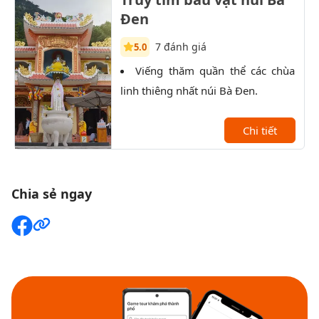
Đen
7 đánh giá
5.0
Viếng thăm quần thể các chùa
T
linh thiêng nhất núi Bà Đen.
qua 
bái 
Chi tiết
Chia sẻ ngay