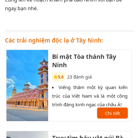
ngay bạn nhé.
Các trải nghiệm độc lạ ở Tây Ninh:
Bí mật Tòa thánh Tây
Ninh
23 đánh giá
5.0
Viếng thăm một kỳ quan kiến
K
trúc của Việt Nam và là một công
trọn
trình đáng kinh ngạc của châu Á!
Đất 
Chi tiết
sau 
Truy tìm báu vật núi Bà