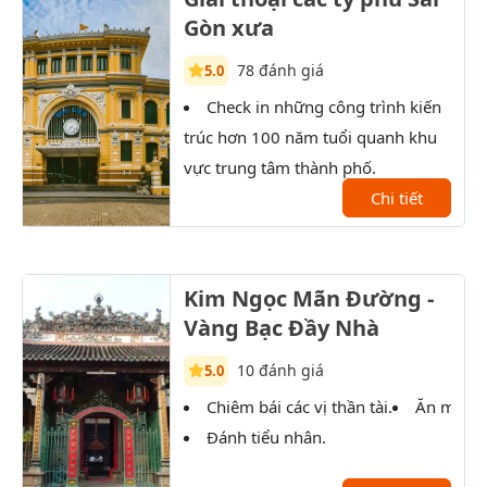
Gòn xưa
78 đánh giá
5.0
Check in những công trình kiến
T
trúc hơn 100 năm tuổi quanh khu
Sài 
vực trung tâm thành phố.
XX.
Chi tiết
Kim Ngọc Mãn Đường -
Vàng Bạc Đầy Nhà
10 đánh giá
5.0
Chiêm bái các vị thần tài.
Ăn món 
Đánh tiểu nhân.