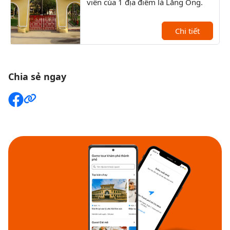
viên của 1 địa điểm là Lăng Ông.
lịch
kiến
Chi tiết
Chia sẻ ngay