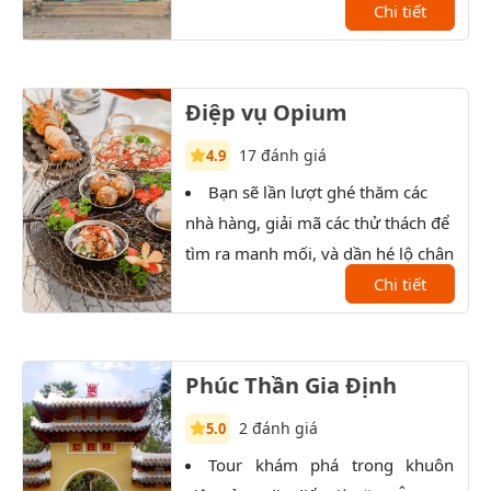
Chi tiết
Điệp vụ Opium
17 đánh giá
4.9
Bạn sẽ lần lượt ghé thăm các
T
nhà hàng, giải mã các thử thách để
xưởn
tìm ra manh mối, và dần hé lộ chân
tướng của nhân vật bí ẩn.
Chi tiết
Phúc Thần Gia Định
2 đánh giá
5.0
Tour khám phá trong khuôn
P