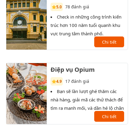
78 đánh giá
5.0
Check in những công trình kiến
T
trúc hơn 100 năm tuổi quanh khu
Sài 
vực trung tâm thành phố.
XX.
Chi tiết
Điệp vụ Opium
17 đánh giá
4.9
Bạn sẽ lần lượt ghé thăm các
T
nhà hàng, giải mã các thử thách để
xưởn
tìm ra manh mối, và dần hé lộ chân
tướng của nhân vật bí ẩn.
Chi tiết