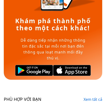
Khám phá thành phố
theo một cách khác!
Dễ dàng tiếp nhận những thông
tin đặc sắc tại mỗi nơi bạn đến
thông qua loạt manh mối đầy
thú vị.
PHÙ HỢP VỚI BẠN
Xem tất cả