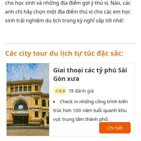
cho học sinh và những địa điểm gợi ý thú vị. Nào, các
anh chị hãy chọn một địa điểm thú vị cho các em học
sinh trải nghiệm du lịch trong kỳ nghỉ sắp tới nhé!
Các city tour du lịch tự túc đặc sắc:
Giai thoại các tỷ phú Sài
Gòn xưa
78 đánh giá
5.0
Check in những công trình kiến
T
trúc hơn 100 năm tuổi quanh khu
Sài 
vực trung tâm thành phố.
XX.
Chi tiết