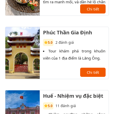
tìm ra manh mối, và dần hé lộ chân
tướng của nhân vật bí ẩn.
Chi tiết
Phúc Thần Gia Định
2 đánh giá
5.0
Tour khám phá trong khuôn
P
viên của 1 địa điểm là Lăng Ông.
lịch
kiến
Chi tiết
Huế - Nhiệm vụ đặc biệt
11 đánh giá
5.0