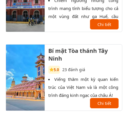
Chiêm ngưỡng những công
C
trình mang tính biểu tượng cho cả
Chap
một vùng đất như ga Huế, cầu
bình
Trường Tiền, trường Quốc Học,...
Chi tiết
ẩm t
lên 
Bí mật Tòa thánh Tây
Ninh
23 đánh giá
5.0
Viếng thăm một kỳ quan kiến
K
trúc của Việt Nam và là một công
trọn
trình đáng kinh ngạc của châu Á!
Đất 
Chi tiết
sau 