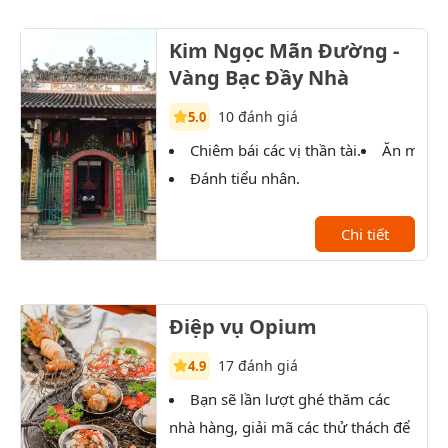
Kim Ngọc Mãn Đường -
Vàng Bạc Đầy Nhà
10 đánh giá
5.0
Chiêm bái các vị thần tài.
Ăn món 
Đánh tiểu nhân.
Chi tiết
Điệp vụ Opium
17 đánh giá
4.9
Bạn sẽ lần lượt ghé thăm các
T
nhà hàng, giải mã các thử thách để
xưởn