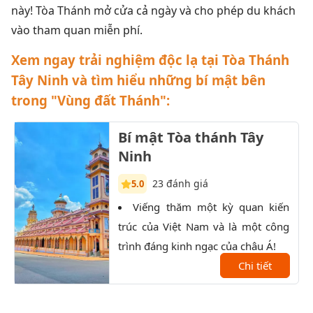
này! Tòa Thánh mở cửa cả ngày và cho phép du khách
vào tham quan miễn phí.
Xem ngay trải nghiệm độc lạ tại Tòa Thánh
Tây Ninh và tìm hiểu những bí mật bên
trong "Vùng đất Thánh":
Bí mật Tòa thánh Tây
Ninh
23 đánh giá
5.0
Viếng thăm một kỳ quan kiến
K
trúc của Việt Nam và là một công
trọn
trình đáng kinh ngạc của châu Á!
Đất 
Chi tiết
sau 