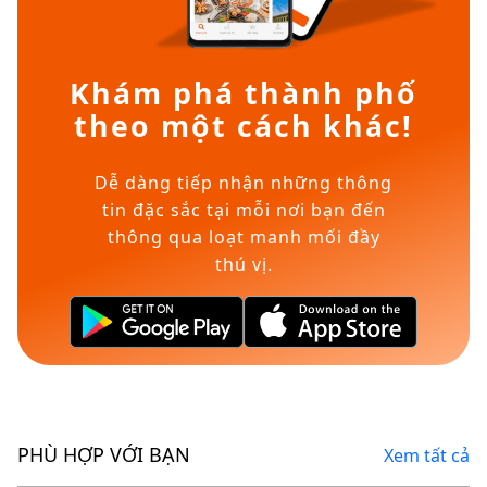
Khám phá thành phố
theo một cách khác!
Dễ dàng tiếp nhận những thông
tin đặc sắc tại mỗi nơi bạn đến
thông qua loạt manh mối đầy
thú vị.
PHÙ HỢP VỚI BẠN
Xem tất cả