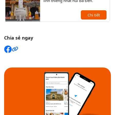
linh thiêng nhất núi Bà Đen.
qua 
bái 
Chi tiết
Chia sẻ ngay