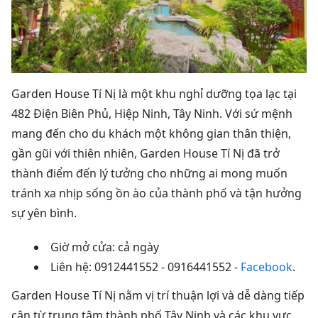
Garden House Tí Nị là một khu nghỉ dưỡng tọa lạc tại
482 Điện Biên Phủ, Hiệp Ninh, Tây Ninh. Với sứ mệnh
mang đến cho du khách một không gian thân thiện,
gần gũi với thiên nhiên, Garden House Tí Nị đã trở
thành điểm đến lý tưởng cho những ai mong muốn
tránh xa nhịp sống ồn ào của thành phố và tận hưởng
sự yên bình.
Giờ mở cửa: cả ngày
Liên hệ: 0912441552 - 0916441552 -
Facebook
.
Garden House Tí Nị nằm vị trí thuận lợi và dễ dàng tiếp
cận từ trung tâm thành phố Tây Ninh và các khu vực