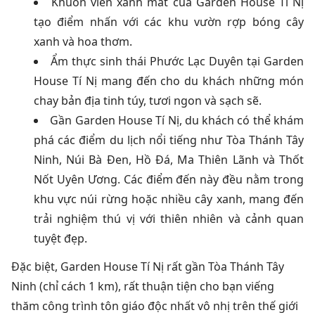
Khuôn viên xanh mát của Garden House Tí Nị
tạo điểm nhấn với các khu vườn rợp bóng cây
xanh và hoa thơm.
Ẩm thực sinh thái Phước Lạc Duyên tại Garden
House Tí Nị mang đến cho du khách những món
chay bản địa tinh túy, tươi ngon và sạch sẽ.
Gần Garden House Tí Nị, du khách có thể khám
phá các điểm du lịch nổi tiếng như Tòa Thánh Tây
Ninh, Núi Bà Đen, Hồ Đá, Ma Thiên Lãnh và Thốt
Nốt Uyên Ương. Các điểm đến này đều nằm trong
khu vực núi rừng hoặc nhiều cây xanh, mang đến
trải nghiệm thú vị với thiên nhiên và cảnh quan
tuyệt đẹp.
Đặc biệt,
Garden House Tí Nị rất gần
Tòa Thánh Tây
Ninh (chỉ cách 1 km), rất thuận tiện cho bạn viếng
thăm công trình tôn giáo độc nhất vô nhị trên thế giới