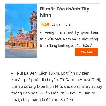
Bí mật Tòa thánh Tây
Ninh
23 đánh giá
5.0
Viếng thăm một kỳ quan kiến
K
trúc của Việt Nam và là một công
trọn
trình đáng kinh ngạc của châu Á!
Đất 
Chi tiết
sau 
Núi Bà Đen: Cách 10 km. Lộ trình dự kiến
khoảng 12 phút di chuyển. Từ Garden House Tí Nị,
bạn ra đường Điện Biên Phủ, sau đó rẽ trái và chạy
thẳng đến ngã 3 Điện Biên Phủ - Bời Lời. Bạn rẽ
phải, chạy thẳng là đến núi Bà Đen.