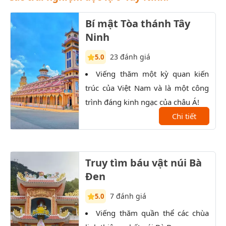
Bí mật Tòa thánh Tây
Ninh
23 đánh giá
5.0
Viếng thăm một kỳ quan kiến
K
trúc của Việt Nam và là một công
trọn
trình đáng kinh ngạc của châu Á!
Đất 
Chi tiết
sau 
Truy tìm báu vật núi Bà
Đen
7 đánh giá
5.0
Viếng thăm quần thể các chùa
T