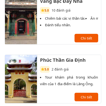
Vàng Bạc Đầy Nhà
10 đánh giá
5.0
Chiêm bái các vị thần tài.
Ăn món 
Đánh tiểu nhân.
Chi tiết
Phúc Thần Gia Định
2 đánh giá
5.0
Tour khám phá trong khuôn
P
viên của 1 địa điểm là Lăng Ông.
lịch
kiến
Chi tiết