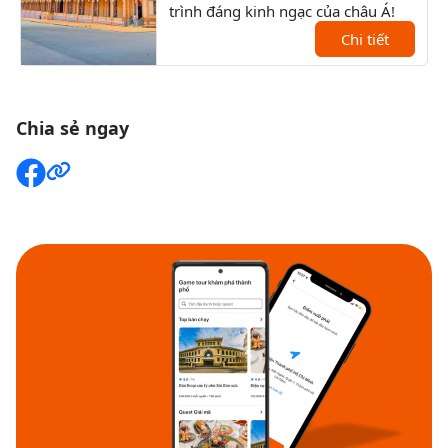
trình đáng kinh ngạc của châu Á!
Đất 
Chi tiết
sau 
Chia sẻ ngay