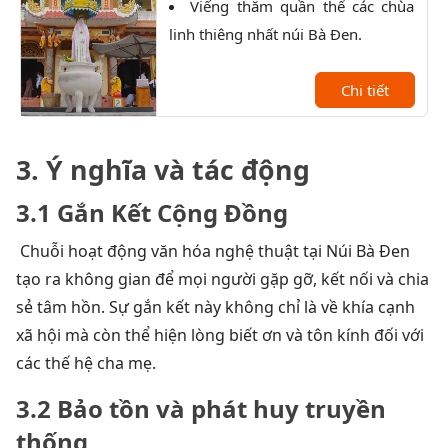
Viếng thăm quần thể các chùa
T
linh thiêng nhất núi Bà Đen.
qua 
bái 
Chi tiết
3. Ý nghĩa và tác động
3.1 Gắn Kết Cộng Đồng
Chuỗi hoạt động văn hóa nghệ thuật tại Núi Bà Đen
tạo ra không gian để mọi người gặp gỡ, kết nối và chia
sẻ tâm hồn. Sự gắn kết này không chỉ là về khía cạnh
xã hội mà còn thể hiện lòng biết ơn và tôn kính đối với
các thế hệ cha mẹ.
3.2 Bảo tồn và phát huy truyền
thống