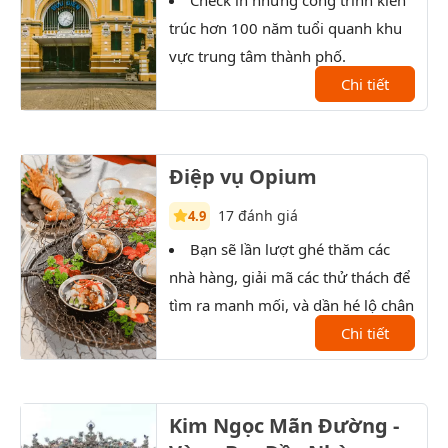
trúc hơn 100 năm tuổi quanh khu
Sài 
vực trung tâm thành phố.
XX.
Chi tiết
Điệp vụ Opium
17 đánh giá
4.9
Bạn sẽ lần lượt ghé thăm các
T
nhà hàng, giải mã các thử thách để
xưởn
tìm ra manh mối, và dần hé lộ chân
tướng của nhân vật bí ẩn.
Chi tiết
Kim Ngọc Mãn Đường -