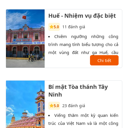
Huế - Nhiệm vụ đặc biệt
11 đánh giá
5.0
Chiêm ngưỡng những công
C
trình mang tính biểu tượng cho cả
Chap
một vùng đất như ga Huế, cầu
bình
Trường Tiền, trường Quốc Học,...
Chi tiết
ẩm t
lên 
Bí mật Tòa thánh Tây
Ninh
23 đánh giá
5.0
Viếng thăm một kỳ quan kiến
K
trúc của Việt Nam và là một công
trọn