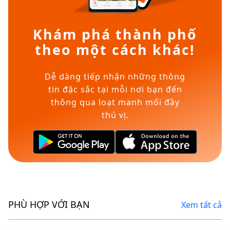
Khám phá thành phố
theo một cách khác!
Dễ dàng tiếp nhận những thông
tin đặc sắc tại mỗi nơi bạn đến
thông qua loạt manh mối đầy
thú vị.
PHÙ HỢP VỚI BẠN
Xem tất cả