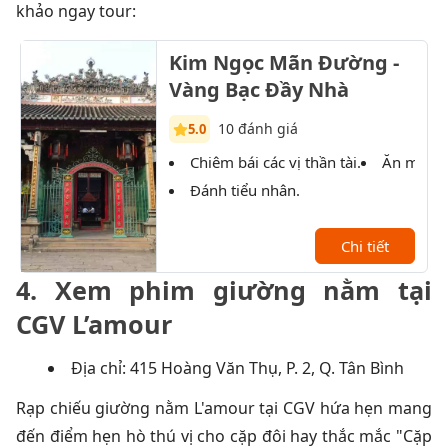
khảo ngay tour:
Kim Ngọc Mãn Đường -
Vàng Bạc Đầy Nhà
10 đánh giá
5.0
Chiêm bái các vị thần tài.
Ăn món 
Đánh tiểu nhân.
Chi tiết
4. Xem phim giường nằm tại
CGV L’amour
Địa chỉ: 415 Hoàng Văn Thụ, P. 2, Q. Tân Bình
Rạp chiếu giường nằm L'amour tại CGV hứa hẹn mang
đến điểm hẹn hò thú vị cho cặp đôi hay thắc mắc "Cặp