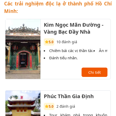
Các trải nghiệm độc lạ ở thành phố Hồ Chí
Minh:
Kim Ngọc Mãn Đường -
Vàng Bạc Đầy Nhà
10 đánh giá
5.0
Chiêm bái các vị thần tài.
Ăn món 
Đánh tiểu nhân.
Chi tiết
Phúc Thần Gia Định
2 đánh giá
5.0
Tour khám phá trong khuôn
P