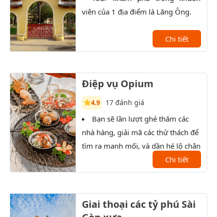
viên của 1 địa điểm là Lăng Ông.
lịch
kiến
Chi tiết
Điệp vụ Opium
17 đánh giá
4.9
Bạn sẽ lần lượt ghé thăm các
T
nhà hàng, giải mã các thử thách để
xưởn
tìm ra manh mối, và dần hé lộ chân
tướng của nhân vật bí ẩn.
Chi tiết
Giai thoại các tỷ phú Sài