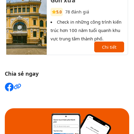
Gòn xưa
78 đánh giá
5.0
Check in những công trình kiến
T
trúc hơn 100 năm tuổi quanh khu
Sài 
vực trung tâm thành phố.
XX.
Chi tiết
Chia sẻ ngay