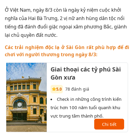
Ở Việt Nam, ngày 8/3 còn là ngày kỷ niệm cuộc khởi
nghĩa của Hai Bà Trưng, 2 vị nữ anh hùng dân tộc nổi
tiếng đã đánh đuổi giặc ngoại xâm phương Bắc, giành
lại chủ quyền đất nước.
Các trải nghiệm độc lạ ở Sài Gòn rất phù hợp để đi
chơi với người thương trong ngày 8/3:
Giai thoại các tỷ phú Sài
Gòn xưa
78 đánh giá
5.0
Check in những công trình kiến
T
trúc hơn 100 năm tuổi quanh khu
Sài 
vực trung tâm thành phố.
XX.
Chi tiết