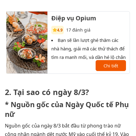
Điệp vụ Opium
17 đánh giá
4.9
Bạn sẽ lần lượt ghé thăm các
T
nhà hàng, giải mã các thử thách để
xưởn
tìm ra manh mối, và dần hé lộ chân
tướng của nhân vật bí ẩn.
Chi tiết
2. Tại sao có ngày 8/3?
* Nguồn gốc của Ngày Quốc tế Phụ
nữ
Nguồn gốc của ngày 8/3 bắt đầu từ phong trào nữ
công nhân ngành dệt nước Mỹ vào cuối thế kỷ 19. Vào