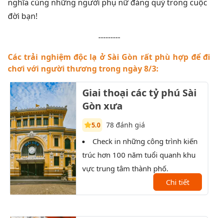
nghĩa cùng những người phụ nữ đáng quý trong cuộc
đời bạn!
---------
Các trải nghiệm độc lạ ở Sài Gòn rất phù hợp để đi
chơi với người thương trong ngày 8/3:
Giai thoại các tỷ phú Sài
Gòn xưa
78 đánh giá
5.0
Check in những công trình kiến
T
trúc hơn 100 năm tuổi quanh khu
Sài 
vực trung tâm thành phố.
XX.
Chi tiết