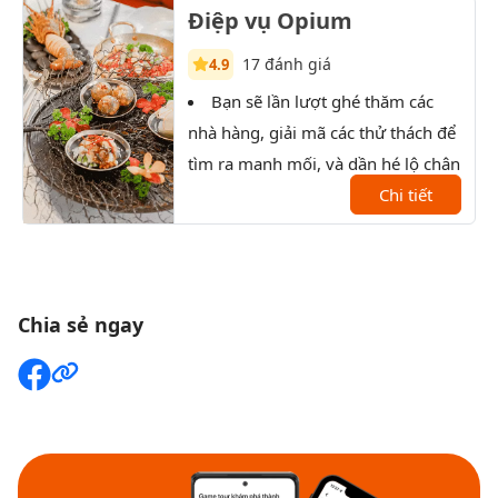
Điệp vụ Opium
17 đánh giá
4.9
Bạn sẽ lần lượt ghé thăm các
T
nhà hàng, giải mã các thử thách để
xưởn
tìm ra manh mối, và dần hé lộ chân
tướng của nhân vật bí ẩn.
Chi tiết
Chia sẻ ngay