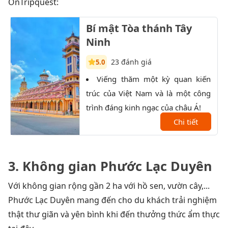
OnTripquest:
Bí mật Tòa thánh Tây
Ninh
23 đánh giá
5.0
Viếng thăm một kỳ quan kiến
K
trúc của Việt Nam và là một công
trọn
trình đáng kinh ngạc của châu Á!
Đất 
Chi tiết
sau 
3. Không gian Phước Lạc Duyên
Với không gian rộng gần 2 ha với hồ sen, vườn cây,...
Phước Lạc Duyên mang đến cho du khách trải nghiệm
thật thư giãn và yên bình khi đến thưởng thức ẩm thực