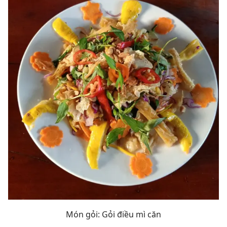
Món gỏi: Gỏi điều mì căn