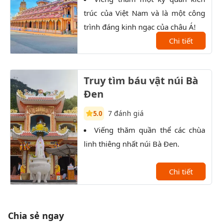
trúc của Việt Nam và là một công
trọn
trình đáng kinh ngạc của châu Á!
Đất 
Chi tiết
sau 
Truy tìm báu vật núi Bà
Đen
7 đánh giá
5.0
Viếng thăm quần thể các chùa
T
linh thiêng nhất núi Bà Đen.
qua 
bái 
Chi tiết
Chia sẻ ngay