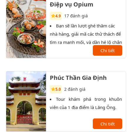
Điệp vụ Opium
17 đánh giá
4.9
Bạn sẽ lần lượt ghé thăm các
T
nhà hàng, giải mã các thử thách để
xưởn
tìm ra manh mối, và dần hé lộ chân
tướng của nhân vật bí ẩn.
Chi tiết
Phúc Thần Gia Định
2 đánh giá
5.0
Tour khám phá trong khuôn
P
viên của 1 địa điểm là Lăng Ông.
lịch
kiến
Chi tiết