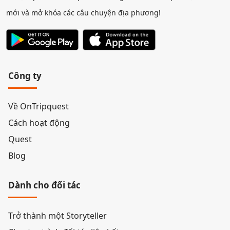
mới và mở khóa các câu chuyện địa phương!
Công ty
Về OnTripquest
Cách hoạt động
Quest
Blog
Dành cho đối tác
Trở thành một Storyteller