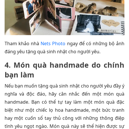
Tham khảo nhà
Nets Photo
ngay để có những bộ ảnh
đáng yêu tặng quà sinh nhật cho người yêu.
4. Món quà handmade do chính
bạn làm
Nếu bạn muốn tặng quà sinh nhật cho người yêu đầy ý
nghĩa và độc đáo, hãy cân nhắc đến một món quà
handmade. Bạn có thể tự tay làm một món quà đặc
biệt như một chiếc lọ hoa handmade, một bức tranh
hay một cuốn sổ tay thủ công với những thông điệp
tình yêu ngọt ngào. Món quà này sẽ thể hiện được sự