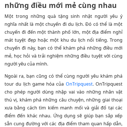
những điều mới mẻ cùng nhau
Một trong những quà tặng sinh nhật người yêu ý
nghĩa nhất là một chuyến đi du lịch. Đó có thể là một
chuyến đi đến một thành phố lớn, một địa điểm nghỉ
mát tuyệt đẹp hoặc một khu du lịch nổi tiếng. Trong
chuyến đi này, bạn có thể khám phá những điều mới
mẻ, học hỏi và trải nghiệm những điều tuyệt vời cùng
người yêu của mình.
Ngoài ra, bạn cũng có thể cùng người yêu khám phá
tour du lịch game hóa của
OnTripquest
. OnTripquest
cho phép người dùng nhập vai vào những nhân vật
thú vị, khám phá những câu chuyện, những giai thoại
xưa bằng cách tìm kiếm manh mối và giải đố tại các
điểm đến khác nhau. Ứng dụng sẽ giúp bạn sắp xếp
sẵn cung đường với các địa điểm tham quan hấp dẫn,