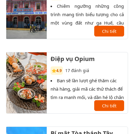
Chiêm ngưỡng những công
C
trình mang tính biểu tượng cho cả
Chap
một vùng đất như ga Huế, cầu
bình
Trường Tiền, trường Quốc Học,...
Chi tiết
ẩm t
lên 
Điệp vụ Opium
17 đánh giá
4.9
Bạn sẽ lần lượt ghé thăm các
T
nhà hàng, giải mã các thử thách để
xưởn
tìm ra manh mối, và dần hé lộ chân
tướng của nhân vật bí ẩn.
Chi tiết
Bí mật Tòa thánh Tây