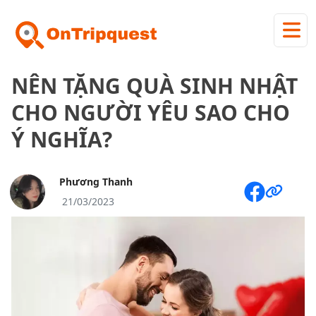
NÊN TẶNG QUÀ SINH NHẬT
CHO NGƯỜI YÊU SAO CHO
Ý NGHĨA?
Phương Thanh
21/03/2023