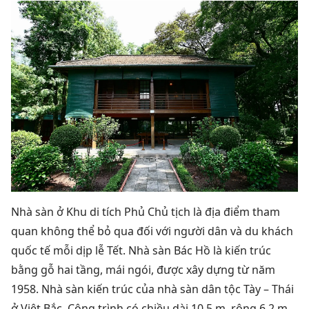
Nhà sàn ở Khu di tích Phủ Chủ tịch là
địa điểm tham
quan
không thể bỏ qua đối với người dân và du khách
quốc tế mỗi dịp lễ Tết.
Nhà sàn Bác Hồ là kiến ​​trúc
bằng gỗ hai tầng, mái ngói, được xây dựng từ năm
1958. Nhà sàn kiến ​​trúc của nhà sàn dân tộc Tày – Thái
ở Việt Bắc.
Công trình có chiều dài 10,5 m, rộng 6,2 m,