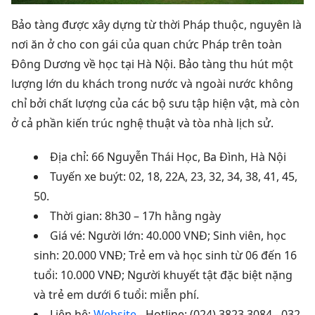
Bảo tàng được xây dựng từ thời Pháp thuộc, nguyên là
nơi ăn ở cho con gái của quan chức Pháp trên toàn
Đông Dương về học tại Hà Nội.
Bảo tàng thu hút một
lượng lớn du khách trong nước và ngoài nước không
chỉ bởi chất lượng của các bộ sưu tập hiện vật, mà còn
ở cả phần kiến ​​trúc nghệ thuật và tòa nhà lịch sử.
Địa chỉ: 66 Nguyễn Thái Học, Ba Đình, Hà Nội
Tuyến xe buýt
: 02, 18, 22A, 23, 32, 34, 38, 41, 45,
50.
Thời gian: 8h30 – 17h hằng ngày
Giá vé: Người lớn: 40.000 VNĐ;
Sinh viên, học
sinh: 20.000 VNĐ;
Trẻ em và học sinh từ 06 đến 16
tuổi: 10.000 VNĐ;
Người khuyết tật đặc biệt nặng
và trẻ em dưới 6 tuổi: miễn phí.
Liên hệ:
Website
- Hotline: (024) 3823 3084 - 032