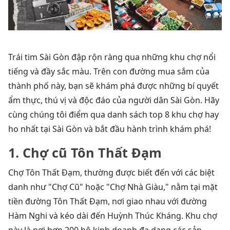
Trái tim Sài Gòn đập rộn ràng qua những khu chợ nổi
tiếng và đầy sắc màu. Trên con đường mua sắm của
thành phố này, bạn sẽ khám phá được những bí quyết
ẩm thực, thú vị và độc đáo của người dân Sài Gòn. Hãy
cùng chúng tôi điểm qua danh sách top 8 khu chợ hay
ho nhất tại Sài Gòn và bắt đầu hành trình khám phá!
1. Chợ cũ Tôn Thất Đạm
Chợ Tôn Thất Đạm, thường được biết đến với các biệt
danh như "Chợ Cũ" hoặc "Chợ Nhà Giàu," nằm tại mặt
tiền đường Tôn Thất Đạm, nơi giao nhau với đường
Hàm Nghi và kéo dài đến Huỳnh Thúc Kháng. Khu chợ
này là nơi hơn 200 hộ kinh doanh đa dạng các sản