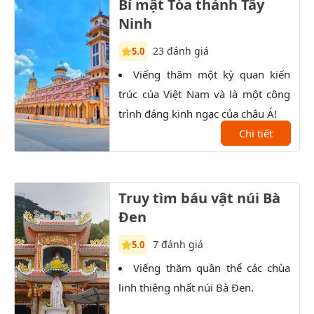
Bí mật Tòa thánh Tây
Ninh
23 đánh giá
5.0
Viếng thăm một kỳ quan kiến
K
trúc của Việt Nam và là một công
trọn
trình đáng kinh ngạc của châu Á!
Đất 
Chi tiết
sau 
Truy tìm báu vật núi Bà
Đen
7 đánh giá
5.0
Viếng thăm quần thể các chùa
T
linh thiêng nhất núi Bà Đen.
qua 
bái 