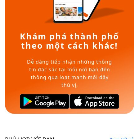
Khám phá thành phố
theo một cách khác!
Dễ dàng tiếp nhận những thông
tin đặc sắc tại mỗi nơi bạn đến
thông qua loạt manh mối đầy
thú vị.