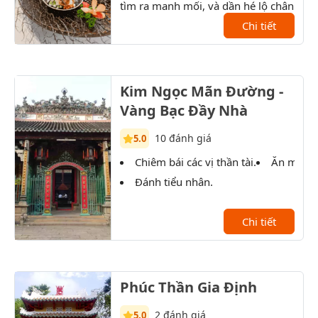
tìm ra manh mối, và dần hé lộ chân
tướng của nhân vật bí ẩn.
Chi tiết
Kim Ngọc Mãn Đường -
Vàng Bạc Đầy Nhà
10 đánh giá
5.0
Chiêm bái các vị thần tài.
Ăn món 
Đánh tiểu nhân.
Chi tiết
Phúc Thần Gia Định
2 đánh giá
5.0