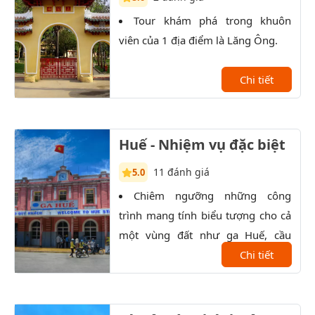
Tour khám phá trong khuôn
P
viên của 1 địa điểm là Lăng Ông.
lịch
kiến
Chi tiết
Huế - Nhiệm vụ đặc biệt
11 đánh giá
5.0
Chiêm ngưỡng những công
C
trình mang tính biểu tượng cho cả
Chap
một vùng đất như ga Huế, cầu
bình
Trường Tiền, trường Quốc Học,...
Chi tiết
ẩm t
lên 