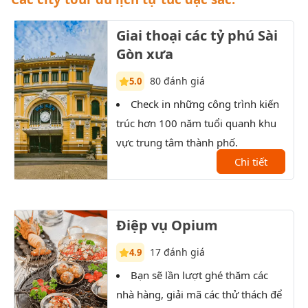
Giai thoại các tỷ phú Sài
Gòn xưa
80 đánh giá
5.0
Check in những công trình kiến
T
trúc hơn 100 năm tuổi quanh khu
Sài 
vực trung tâm thành phố.
XX.
Chi tiết
Điệp vụ Opium
17 đánh giá
4.9
Bạn sẽ lần lượt ghé thăm các
T
nhà hàng, giải mã các thử thách để
xưởn