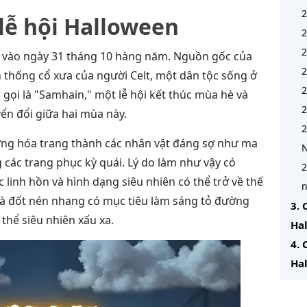
2
lễ hội Halloween
2
2
c vào ngày 31 tháng 10 hàng năm. Nguồn gốc của
2
ền thống cổ xưa của người Celt, một dân tộc sống ở
2
 gọi là "Samhain," một lễ hội kết thúc mùa hè và
2
n đổi giữa hai mùa này.
2
ờng hóa trang thành các nhân vật đáng sợ như ma
 các trang phục kỳ quái. Lý do làm như vậy có
2
 linh hồn và hình dạng siêu nhiên có thể trở về thế
n
 và đốt nén nhang có mục tiêu làm sáng tỏ đường
3. 
thể siêu nhiên xấu xa.
Ha
4. 
Ha