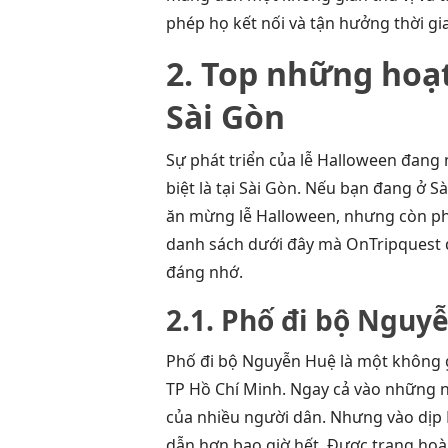
phép họ kết nối và tận hưởng thời gi
2. Top những hoạ
Sài Gòn
Sự phát triển của lễ Halloween đang 
biệt là tại Sài Gòn. Nếu bạn đang ở 
ăn mừng lễ Halloween, nhưng còn ph
danh sách dưới đây mà OnTripquest 
đáng nhớ.
2.1. Phố đi bộ Nguy
Phố đi bộ Nguyễn Huệ là một không g
TP Hồ Chí Minh. Ngay cả vào những ng
của nhiều người dân. Nhưng vào dịp 
dẫn hơn bao giờ hết. Được trang hoà