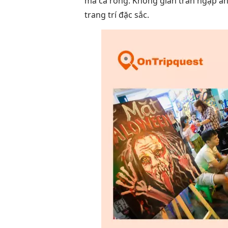
ma cà rồng. Không gian tràn ngập án
trang trí đặc sắc.