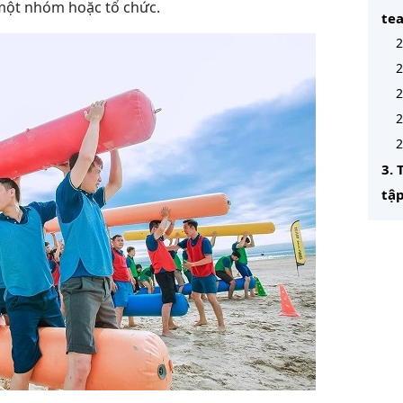
 một nhóm hoặc tổ chức.
te
2
2
2
2
2
3. 
tậ