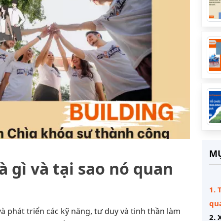
MỤ
à gì và tại sao nó quan
1. 
qu
à phát triển các kỹ năng, tư duy và tinh thần làm
2.