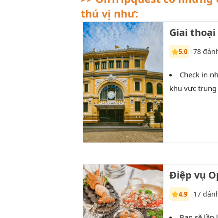
thú vị như:
Giai thoại
78 đánh
5.0
Check in n
khu vực trung
Điệp vụ 
17 đánh
4.9
Bạn sẽ lần 