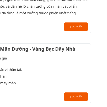
i, và dần hé lộ chân tướng của nhân vật bí ẩn.
Viếng th
 đã từng là một xưởng thuốc phiện khét tiếng.
Chi tiết
 Mãn Đường - Vàng Bạc Đầy Nhà
 giá
ác vị thần tài.
nhân.
 may mắn.
Chi tiết