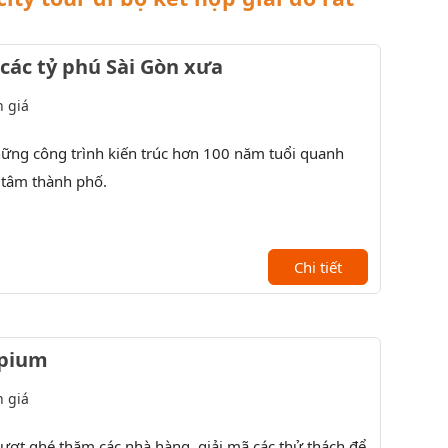
 các tỷ phú Sài Gòn xưa
 giá
hững công trình kiến trúc hơn 100 năm tuổi quanh
Tìm hiểu
 tâm thành phố.
- XX.
Lắng đọn
Chi tiết
Opium
 giá
lượt ghé thăm các nhà hàng, giải mã các thử thách để
Đến thăm