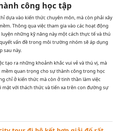
thành công học tập
hỉ dựa vào kiến thức chuyên môn, mà còn phải xây
 mềm. Thông qua việc tham gia vào các hoạt động
èn luyện những kỹ năng này một cách thực tế và thú
ải quyết vấn đề trong môi trường nhóm sẽ áp dụng
p sau này.
iệc tạo ra những khoảnh khắc vui vẻ và thú vị, mà
ng mềm quan trọng cho sự thành công trong học
ng chỉ ở kiến thức mà còn ở tinh thần làm việc
i mặt với thách thức và tiến xa trên con đường sự
ty tour đi bộ kết hợp giải đố rất