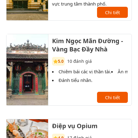
vực trung tâm thành phố.
XX.
Chi tiết
Kim Ngọc Mãn Đường -
Vàng Bạc Đầy Nhà
10 đánh giá
5.0
Chiêm bái các vị thần tài.
Ăn món 
Đánh tiểu nhân.
Chi tiết
Điệp vụ Opium
17 đánh giá