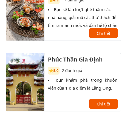
4.9
Bạn sẽ lần lượt ghé thăm các
T
nhà hàng, giải mã các thử thách để
xưởn
tìm ra manh mối, và dần hé lộ chân
tướng của nhân vật bí ẩn.
Chi tiết
Phúc Thần Gia Định
2 đánh giá
5.0
Tour khám phá trong khuôn
P
viên của 1 địa điểm là Lăng Ông.
lịch
kiến
Chi tiết