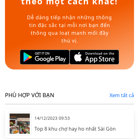
theo một cách khác!
Dễ dàng tiếp nhận những thông
tin đặc sắc tại mỗi nơi bạn đến
thông qua loạt manh mối đầy
thú vị.
PHÙ HỢP VỚI BẠN
Xem tất cả
14/12/2023 09:53
Top 8 khu chợ hay ho nhất Sài Gòn