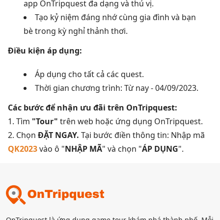
app OnTripquest đa dạng và thú vị.
Tạo kỷ niệm đáng nhớ cùng gia đình và bạn
bè trong kỳ nghỉ thảnh thơi.
Điều kiện áp dụng:
Áp dụng cho tất cả các quest.
Thời gian chương trình: Từ nay - 04/09/2023.
Các bước để nhận ưu đãi trên OnTripquest:
1. Tìm
"Tour"
trên web hoặc ứng dụng OnTripquest.
2. Chọn
ĐẶT NGAY.
Tại bước điền thông tin: Nhập mã
QK2023
vào ô "
NHẬP MÃ
" và chọn "
ÁP DỤNG
".
OnTripquest là ứng dụng game tour khám phá thành phố. Mỗi