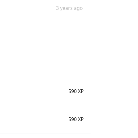
3 years ago
590 XP
590 XP