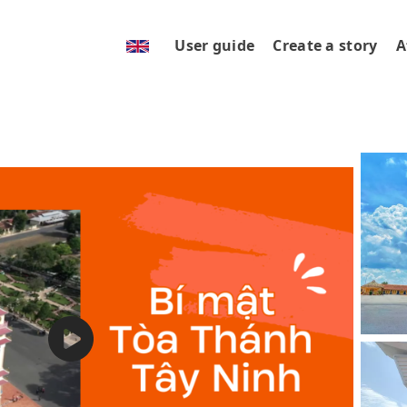
User guide
Create a story
A