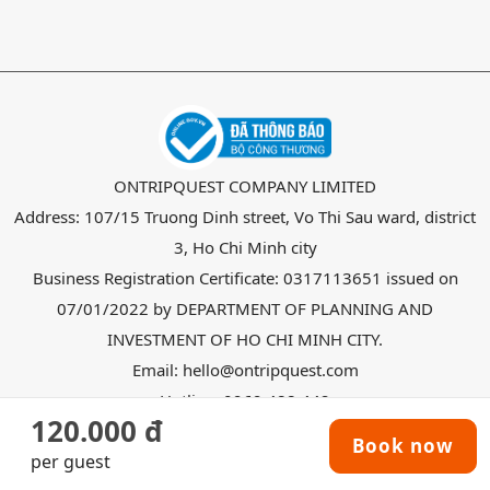
ONTRIPQUEST COMPANY LIMITED
Address: 107/15 Truong Dinh street, Vo Thi Sau ward, district
3, Ho Chi Minh city
Business Registration Certificate: 0317113651 issued on
07/01/2022 by DEPARTMENT OF PLANNING AND
INVESTMENT OF HO CHI MINH CITY.
Email: hello@ontripquest.com
Hotline: 0969 488 442
120.000 đ
Copyright @ 2026
OnTripquest
all right reserved.
per guest