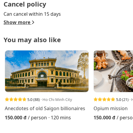
Cancel policy
Can cancel within 15 days
Show more
You may also like
5.0
(88)
· Ho Chi Minh City
5.0
(21)
· 
Anecdotes of old Saigon billionaires
Opium mission
150.000 đ
/ person
· 120 mins
150.000 đ
/ pers